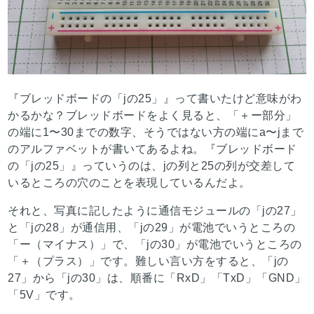
『ブレッドボードの「jの25」』って書いたけど意味がわ
かるかな？ブレッドボードをよく見ると、「＋ー部分」
の端に1〜30までの数字、そうではない方の端にa〜jまで
のアルファベットが書いてあるよね。『ブレッドボード
の「jの25」』っていうのは、jの列と25の列が交差して
いるところの穴のことを表現しているんだよ。
それと、写真に記したように通信モジュールの「jの27」
と「jの28」が通信用、「jの29」が電池でいうところの
「ー（マイナス）」で、「jの30」が電池でいうところの
「＋（プラス）」です。難しい言い方をすると、「jの
27」から「jの30」は、順番に「RxD」「TxD」「GND」
「5V」です。