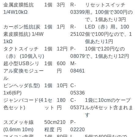
金属皮膜抵抗
1個
3円
R-
リセットスイッチ
1/4W10kΩ
03399
用。100個で300円の
で、1個あたり3円
カーボン抵抗(炭
1個
1円
R-
LED（赤）用。100
素皮膜抵抗) 1/4W
25102
個で100円なので、1
1kΩ
個あたり1円
タクトスイッチ
1個
12円
P-
10個で120円なの
（赤） (10個入り)
08079
で、1個あたり12円
超小型USBシリ
1個
600
M-
アル変換モジュー
円
08461
ル
ピンヘッダ(L型)
1個
10円
C-
1x6(6P)
05336
ジャンパコード(4
1セ
180
C-
1袋に10cmのケーブ
色セット)
ット
円
05371
ルが4セット含まれま
す
スズメッキ線
50cm
210
P-
(0.6mm 10m)
程度
円
02220
マイコン内蔵
1個
80円
I-
5個で400円なので、