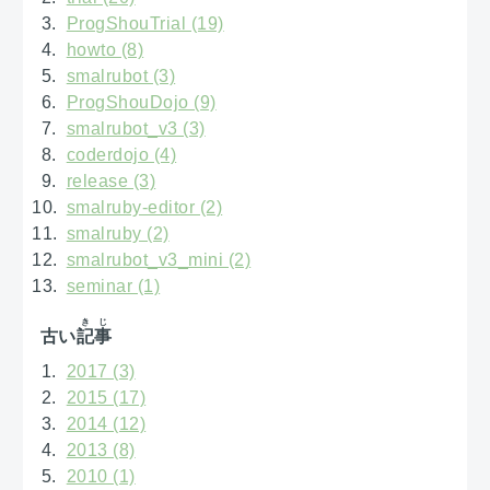
ProgShouTrial (19)
howto (8)
smalrubot (3)
ProgShouDojo (9)
smalrubot_v3 (3)
coderdojo (4)
release (3)
smalruby-editor (2)
smalruby (2)
smalrubot_v3_mini (2)
seminar (1)
きじ
古い
記事
2017 (3)
2015 (17)
2014 (12)
2013 (8)
2010 (1)