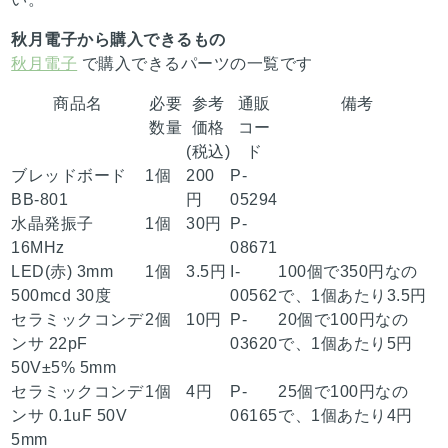
秋月電子から購入できるもの
秋月電子
で購入できるパーツの一覧です
商品名
必要
参考
通販
備考
数量
価格
コー
(税込)
ド
ブレッドボード
1個
200
P-
BB-801
円
05294
水晶発振子
1個
30円
P-
16MHz
08671
LED(赤) 3mm
1個
3.5円
I-
100個で350円なの
500mcd 30度
00562
で、1個あたり3.5円
セラミックコンデ
2個
10円
P-
20個で100円なの
ンサ 22pF
03620
で、1個あたり5円
50V±5% 5mm
セラミックコンデ
1個
4円
P-
25個で100円なの
ンサ 0.1uF 50V
06165
で、1個あたり4円
5mm