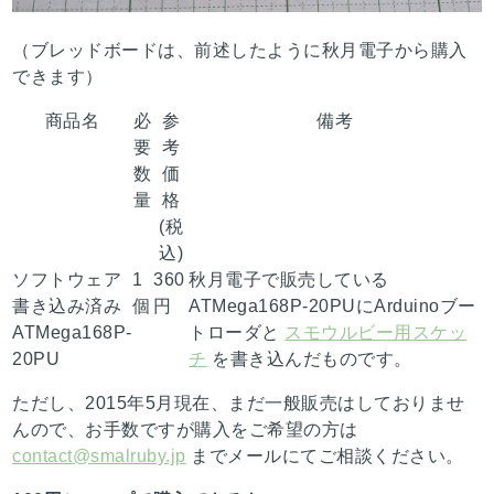
（ブレッドボードは、前述したように秋月電子から購入
できます）
商品名
必
参
備考
要
考
数
価
量
格
(税
込)
ソフトウェア
1
360
秋月電子で販売している
書き込み済み
個
円
ATMega168P-20PUにArduinoブー
ATMega168P-
トローダと
スモウルビー用スケッ
20PU
チ
を書き込んだものです。
ただし、2015年5月現在、まだ一般販売はしておりませ
んので、お手数ですが購入をご希望の方は
contact@smalruby.jp
までメールにてご相談ください。